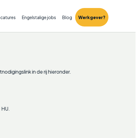
catures
Engelstalige jobs
Blog
Werkgever?
odigingslink in de rij hieronder.
d HU.