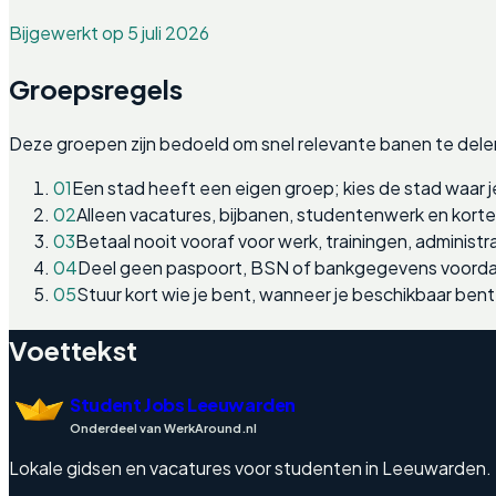
Bijgewerkt op 5 juli 2026
Groepsregels
Deze groepen zijn bedoeld om snel relevante banen te dele
01
Een stad heeft een eigen groep; kies de stad waar j
02
Alleen vacatures, bijbanen, studentenwerk en kort
03
Betaal nooit vooraf voor werk, trainingen, administra
04
Deel geen paspoort, BSN of bankgegevens voordat
05
Stuur kort wie je bent, wanneer je beschikbaar bent
Voettekst
Student Jobs Leeuwarden
Onderdeel van WerkAround.nl
Lokale gidsen en vacatures voor studenten in Leeuwarden. Eng