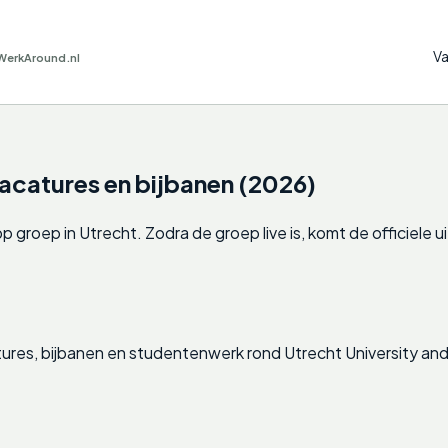
Va
WerkAround.nl
catures en bijbanen (2026)
oep in Utrecht. Zodra de groep live is, komt de officiele uitn
ures, bijbanen en studentenwerk rond Utrecht University an