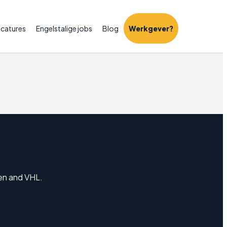
catures
Engelstalige jobs
Blog
Werkgever?
den and VHL.