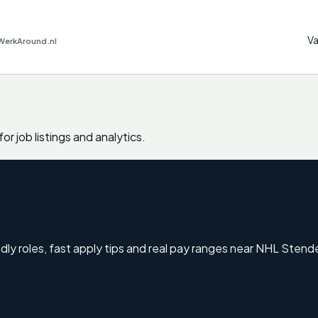
Va
WerkAround.nl
or job listings and analytics.
ndly roles, fast apply tips and real pay ranges near NHL Sten