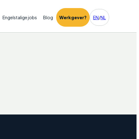
Engelstalige jobs
Blog
Werkgever?
EN
/
NL