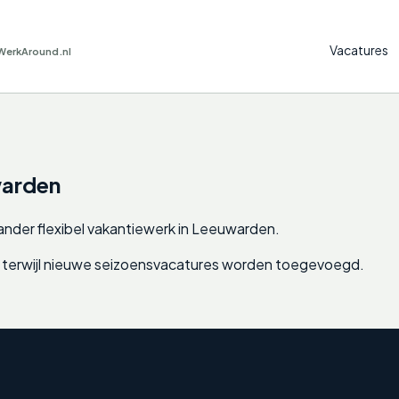
Vacatures
WerkAround.nl
arden
nder flexibel vakantiewerk in
Leeuwarden
.
nen terwijl nieuwe seizoensvacatures worden toegevoegd.