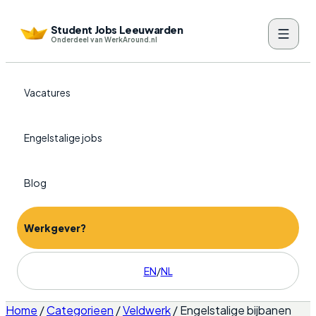
Student Jobs Leeuwarden
Onderdeel van WerkAround.nl
Vacatures
Engelstalige jobs
Blog
Werkgever?
EN
/
NL
Home
/
Categorieen
/
Veldwerk
/
Engelstalige bijbanen